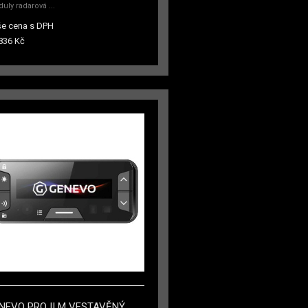
uly radarová ...
e cena s DPH
836 Kč
NEVO PRO II M VESTAVĚNÝ