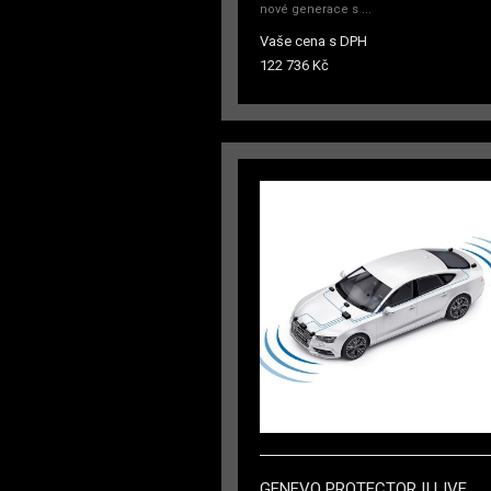
nové generace s ...
Vaše cena s DPH
122 736 Kč
GENEVO PROTECTOR II LIVE