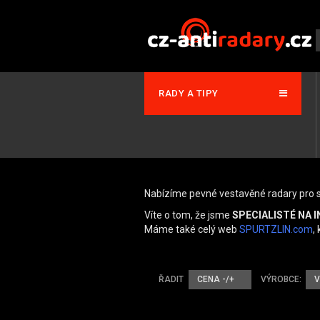
RADY A TIPY
Nabízíme pevné vestavěné radary pro s
Víte o tom, že jsme
SPECIALISTÉ NA 
Máme také celý web
SPURTZLIN.com
,
ŘADIT
CENA -/+
VÝROBCE:
V