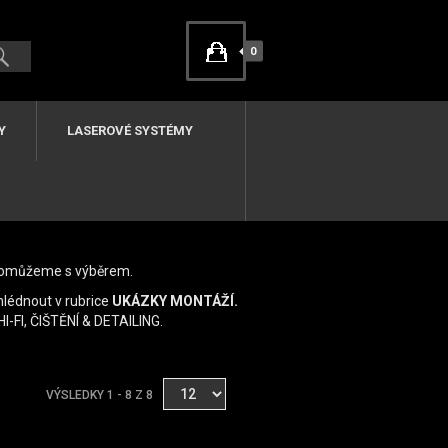
0
Y
LASEROVÉ SYSTÉMY
m pomůžeme s výběrem.
lédnout v rubrice
UKÁZKY MONTÁŽÍ.
I-FI, ČIŠTĚNÍ & DETAILING.
VÝSLEDKY 1 - 8 Z 8