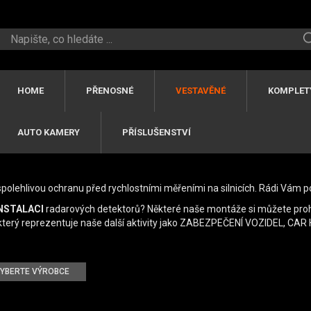
HOME
PŘENOSNÉ
VESTAVĚNÉ
KOMPLET
AUTO KAMERY
PŘÍSLUŠENSTVÍ
polehlivou ochranu před rychlostními měřeními na silnicích. Rádi Vá
INSTALACI
radarových detektorů? Některé naše montáže si můžete proh
 který reprezentuje naše další aktivity jako ZABEZPEČENÍ VOZIDEL, CAR H
YBERTE VÝROBCE