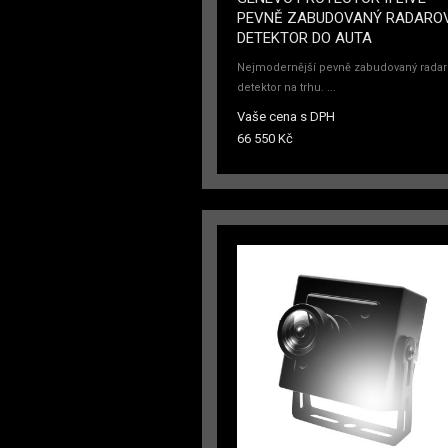
PEVNĚ ZABUDOVANÝ RADARO
DETEKTOR DO AUTA
Nejmodernější pevně zabudovaný radar
detektor na trhu. ...
Vaše cena s DPH
66 550 Kč