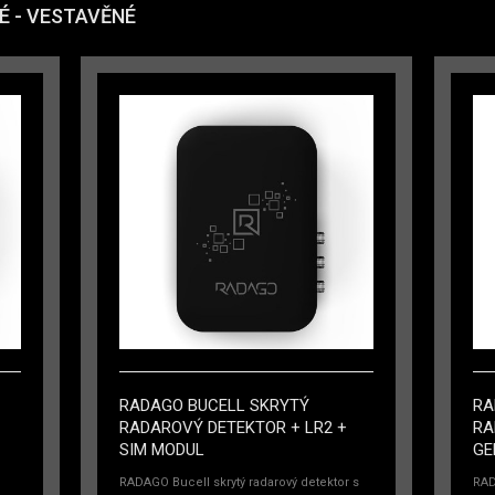
 - VESTAVĚNÉ
RADAGO BUCELL SKRYTÝ
RA
RADAROVÝ DETEKTOR + LR2 +
RA
SIM MODUL
GE
RADAGO Bucell skrytý radarový detektor s
RAD