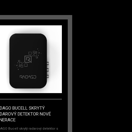
DAGO BUCELL SKRYTÝ
DAROVÝ DETEKTOR NOVÉ
NERACE
AGO Bucell skrytý radarový detektor s