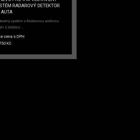
STÉM RADAROVÝ DETEKTOR
 AUTA
tavěný systém s Radarovou anténou
+ s detekcí ...
e cena s DPH
750 Kč