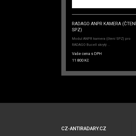
RADAGO ANPR KAMERA (ČTEN
SPZ)
Modul ANPR kamera (čtení SPZ) pro
RADAGO Bucell skrytý ...
Vaše cena s DPH
11 800 Kč
CZ-ANTIRADARY.CZ