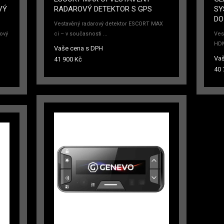
VÝ
RADAROVÝ DETEKTOR S GPS
SY
DO
Vestavěný radarový detektor ESCORT MAX
ový
ci – v současnosti ...
Ves
HDM
Vaše cena s DPH
Vaš
41 900 Kč
40 