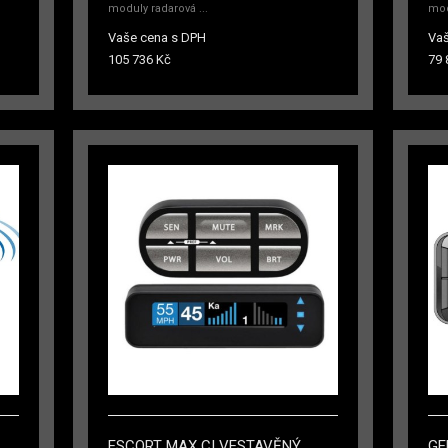
moduly radarová ...
mod
Vaše cena s DPH
Vaš
105 736 Kč
79 
ESCORT MAX CI VESTAVĚNÝ
GE