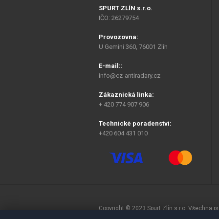
SPURT ZLÍN s.r.o.
IČO: 26279754
Provozovna:
U Gemini 360, 76001 Zlín
E-mail::
info@cz-antiradary.cz
Zákaznická linka:
+ 420 774 907 906
Technické poradenství:
+420 604 431 010
Copyright © 2023 Spurt Zlín s.r.o. Všechna 
Vytvořil
SEMAKIN.CZ
:: E-shopy & Weby