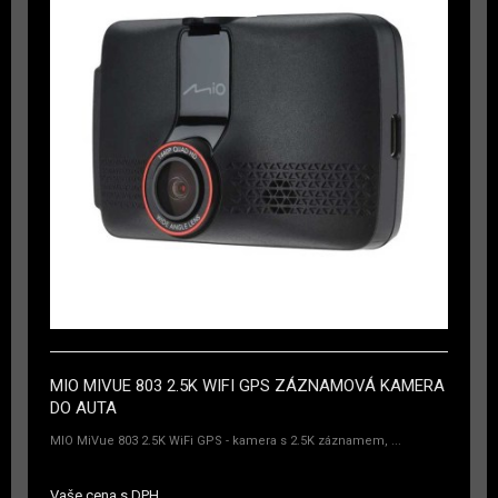
MIO MIVUE 803 2.5K WIFI GPS ZÁZNAMOVÁ KAMERA
DO AUTA
MIO MiVue 803 2.5K WiFi GPS - kamera s 2.5K záznamem, ...
Vaše cena s DPH