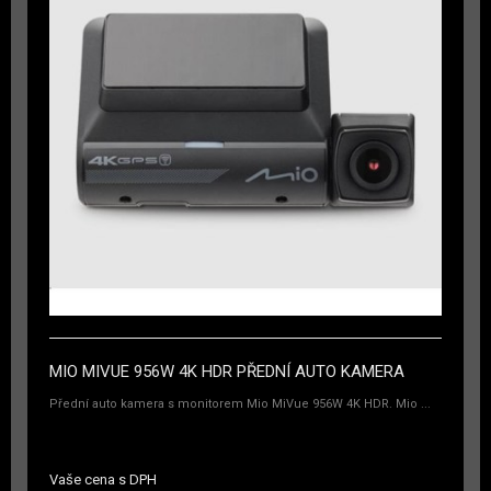
MIO MIVUE 956W 4K HDR PŘEDNÍ AUTO KAMERA
Přední auto kamera s monitorem Mio MiVue 956W 4K HDR. Mio ...
Vaše cena s DPH