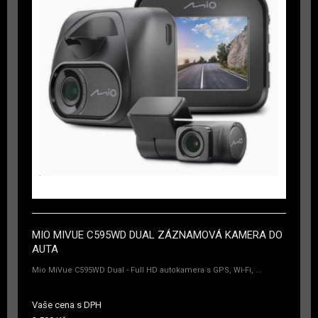
MIO MIVUE C595WD DUAL ZÁZNAMOVÁ KAMERA DO
AUTA
Mio MiVue C595WD Dual - Full HD autokamera s GPS, Wi-Fi, ...
Vaše cena s DPH