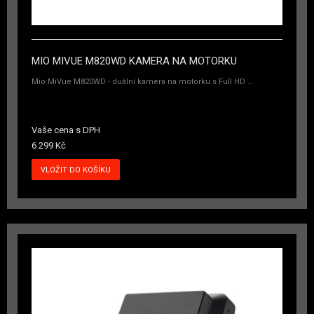
MIO MIVUE M820WD KAMERA NA MOTORKU
Mio MiVue M820WD - duální kamera na motorku s Full HD ...
Vaše cena s DPH
6 299 Kč