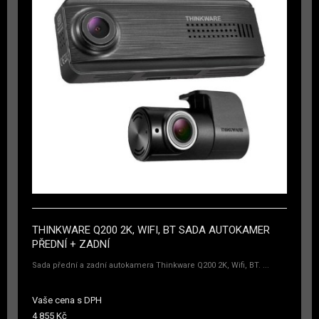
THINKWARE Q200 2K, WIFI, BT SADA AUTOKAMER
PŘEDNÍ + ZADNÍ
Sada přední a zadní autokamera Thinkware Q200 2K, Wifi, BT. ...
Vaše cena s DPH
4 855 Kč