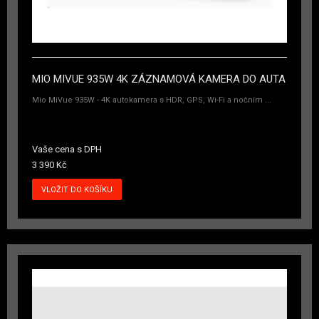
MIO MIVUE 935W 4K ZÁZNAMOVÁ KAMERA DO AUTA
Mio MiVue 935W - 4K autokamera s HDR, GPS, Wi-Fi a nočním ...
Vaše cena s DPH
3 390 Kč