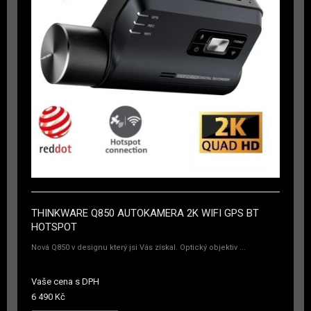
THINKWARE Q850 AUTOKAMERA 2K WIFI GPS BT
HOTSPOT
Nová Q850 v designu který jsi Vás získal. Optický objektiv ...
Vaše cena s DPH
6 490 Kč