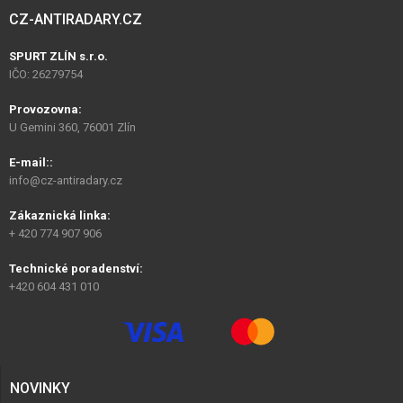
CZ-ANTIRADARY.CZ
SPURT ZLÍN s.r.o.
IČO: 26279754
Provozovna:
U Gemini 360, 76001 Zlín
E-mail::
info@cz-antiradary.cz
Zákaznická linka:
+ 420 774 907 906
Technické poradenství:
+420 604 431 010
NOVINKY