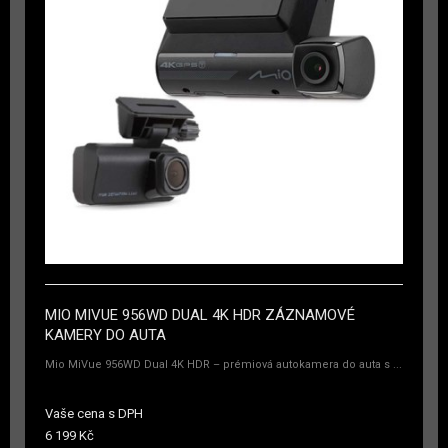
MIO MIVUE 956WD DUAL 4K HDR ZÁZNAMOVÉ
KAMERY DO AUTA
Mio MiVue 956WD Dual 4K HDR – prémiová autokamera do auta s ...
Vaše cena s DPH
6 199 Kč