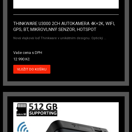
THINKWARE U3000 2CH AUTOKAMERA 4K+2K, WIFI,
GPS, BT, MIKROVLNNÝ SENZOR, HOTSPOT
Nová vlajková loď Thinkware v unikátním designu. Optický ...
Vaše cena s DPH
12 990 Kč