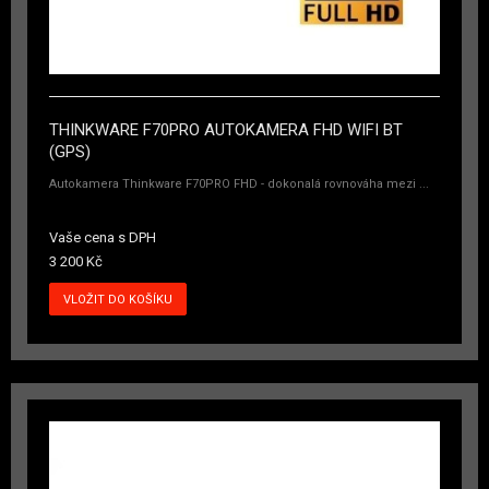
THINKWARE F70PRO AUTOKAMERA FHD WIFI BT
(GPS)
Autokamera Thinkware F70PRO FHD - dokonalá rovnováha mezi ...
Vaše cena s DPH
3 200 Kč