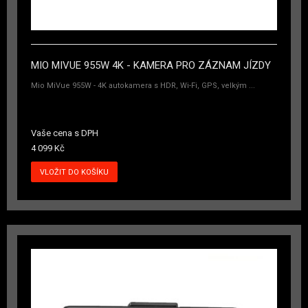
MIO MIVUE 955W 4K - KAMERA PRO ZÁZNAM JÍZDY
Mio MiVue 955W - 4K autokamera s HDR, Wi-Fi, GPS, velkým ...
Vaše cena s DPH
4 099 Kč