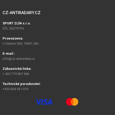
CZ-ANTIRADARY.CZ
SPURT ZLÍN s.r.o.
IČO: 26279754
Provozovna:
U Gemini 360, 76001 Zlín
E-mail::
info@cz-antiradary.cz
Zákaznická linka:
+ 420 774 907 906
Technické poradenství:
+420 604 431 010