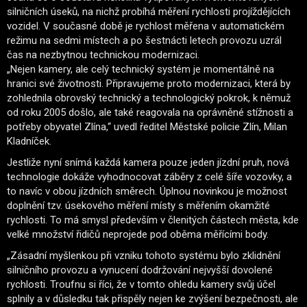
silničních úseků, na nichž probíhá měření rychlosti projíždějících
vozidel. V současné době je rychlost měřena v automatickém
režimu na sedmi místech a po šestnácti letech provozu uzrál
čas na nezbytnou technickou modernizaci.
„Nejen kamery, ale celý technický systém je momentálně na
hranici své životnosti. Připravujeme proto modernizaci, která by
zohlednila obrovský technický a technologický pokrok, k němuž
od roku 2005 došlo, ale také reagovala na oprávněné stížnosti a
potřeby obyvatel Zlína,“ uvedl ředitel Městské policie Zlín, Milan
Kladníček.
Jestliže nyní snímá každá kamera pouze jeden jízdní pruh, nová
technologie dokáže vyhodnocovat záběry z celé šíře vozovky, a
to navíc v obou jízdních směrech. Úplnou novinkou je možnost
doplnění tzv. úsekového měření místy s měřením okamžité
rychlosti. To má smysl především v členitých částech města, kde
velké množství řidičů neprojede pod oběma měřícími body.
„Zásadní myšlenkou při vzniku tohoto systému bylo zklidnění
silničního provozu a vynucení dodržování nejvyšší dovolené
rychlosti. Troufnu si říci, že v tomto ohledu kamery svůj účel
splnily a v důsledku tak přispěly nejen ke zvýšení bezpečnosti, ale