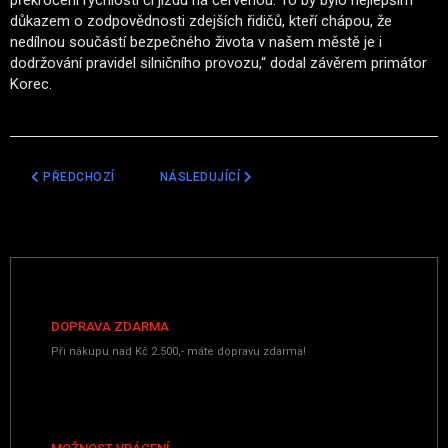
důkazem o zodpovědnosti zdejších řidičů, kteří chápou, že
nedílnou součástí bezpečného života v našem městě je i
dodržování pravidel silničního provozu,“ dodal závěrem primátor
Korec.
PŘEDCHOZÍ ČLÁNEK: MĚSTA PODÉL D1 PŘIŠLA O PENÍZE Z POKUT. 
DALŠÍ ČLÁNEK: ZLATÝ DŮL, NEBO PREVENCE? 
PŘEDCHOZÍ
NÁSLEDUJÍCÍ
DOPRAVA ZDARMA
Při nákupu nad Kč 2.500,- máte dopravu zdarma!