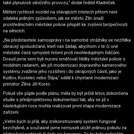
také plynulosti silničního provozu,“ dodal ředitel Kladníček.
Měření rychlosti vozidel na stávajících místech přitom není
zdaleka jediným způsobem, jak se město Zlín snaží
prostřednictvím městské policie přispět ke zvýšení bezpečnosti
na silnicích.
„Na představitele samosprávy i na samotné strážníky se nezřídka
obracejí spoluobčané, kteří nás žádají, abychom v té či oné
městské části vymysleli řešení proti neohleduplným řidičům.
Dosud jsme sem byli nuceni směřovat hlídky městské policie s
mobilním radarem, ale při modernizaci dopravního kamerového
systému zvážíme jeho rozšíření i do okrajových částí, jako je
Kudlov, Kostelec nebo Štípa,“ sdělil k chystané modernizaci
primátor Zlína Jiří Korec.
Pokud vše půjde podle plánu, měla by být ještě letos dokončena
studie s předprojektovou dokumentací tak, aby se již v
následujícím roce mohla realizovat první etapa modernizace
zařízení.
„Velmi bych si přál, aby zrekonstruovaný systém fungoval
bezchybně, a současně jsme nemuseli uložit jedinou pokutu za
překročení rychlosti či jízdu na červenou. To by bylo nejlepším