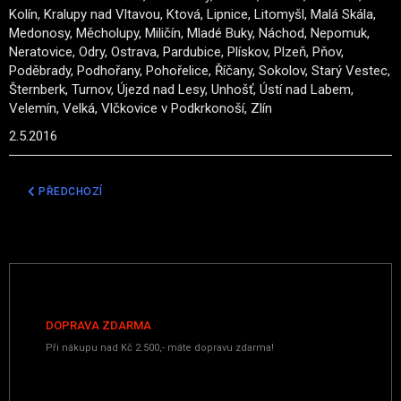
Kolín, Kralupy nad Vltavou, Ktová, Lipnice, Litomyšl, Malá Skála,
Medonosy, Měcholupy, Miličín, Mladé Buky, Náchod, Nepomuk,
Neratovice, Odry, Ostrava, Pardubice, Plískov, Plzeň, Pňov,
Poděbrady, Podhořany, Pohořelice, Říčany, Sokolov, Starý Vestec,
Šternberk, Turnov, Újezd nad Lesy, Unhošť, Ústí nad Labem,
Velemín, Velká, Vlčkovice v Podkrkonoší, Zlín
2.5.2016
PŘEDCHOZÍ ČLÁNEK: POLICEJNÍ OCTAVIE MOC “ŽEROU”!
PŘEDCHOZÍ
DOPRAVA ZDARMA
Při nákupu nad Kč 2.500,- máte dopravu zdarma!