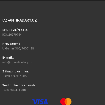
CZ-ANTIRADARY.CZ
SPURT ZLÍN s.r.o.
IČO: 26279754
Provozovna:
U Gemini 360, 76001 Zlín
E-mail::
info@cz-antiradary.cz
Zákaznická linka:
+ 420 774 907 906
Technické poradenství:
+420 604 431 010