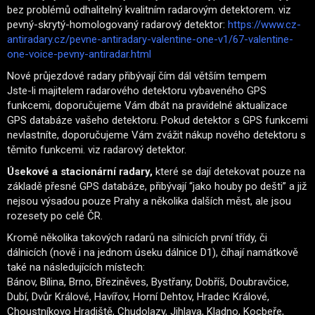
bez problémů odhalitelný kvalitním radarovým detektorem. viz
pevný-skrytý-homologovaný radarový detektor:
https://www.cz-
antiradary.cz/pevne-antiradary-valentine-one-v1/67-valentine-
one-voice-pevny-antiradar.html
Nové průjezdové radary přibývají čím dál větším tempem
Jste-li majitelem radarového detektoru vybaveného GPS
funkcemi, doporučujeme Vám dbát na pravidelné aktualizace
GPS databáze vašeho detektoru. Pokud detektor s GPS funkcemi
nevlastníte, doporučujeme Vám zvážit nákup nového detektoru s
těmito funkcemi. viz radarový detektor.
Úsekové a stacionární radary,
které se dají detekovat pouze na
základě přesné GPS databáze, přibývají “jako houby po dešti” a již
nejsou výsadou pouze Prahy a několika dalších měst, ale jsou
rozesety po celé ČR.
Kromě několika takových radarů na silnicích první třídy, či
dálnicích (nově i na jednom úseku dálnice D1), číhají namátkově
také na následujících místech:
Bánov, Bílina, Brno, Březiněves, Bystřany, Dobříš, Doubravčice,
Dubí, Dvůr Králové, Havířov, Horní Dehtov, Hradec Králové,
Choustníkovo Hradiště, Chudolazy, Jihlava, Kladno, Kocbeře,