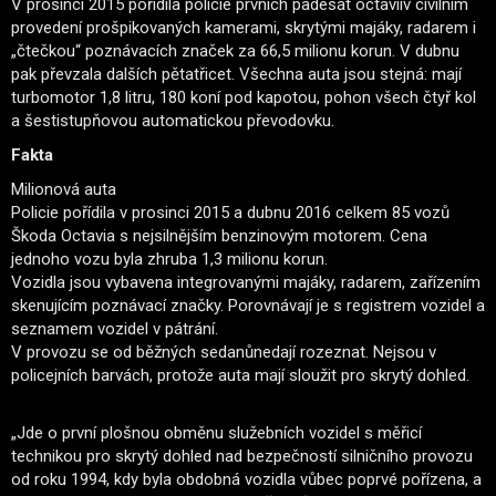
V prosinci 2015 pořídila policie prvních padesát octaviív civilním
provedení prošpikovaných kamerami, skrytými majáky, radarem i
„čtečkou“ poznávacích značek za 66,5 milionu korun. V dubnu
pak převzala dalších pětatřicet. Všechna auta jsou stejná: mají
turbomotor 1,8 litru, 180 koní pod kapotou, pohon všech čtyř kol
a šestistupňovou automatickou převodovku.
Fakta
Milionová auta
Policie pořídila v prosinci 2015 a dubnu 2016 celkem 85 vozů
Škoda Octavia s nejsilnějším benzinovým motorem. Cena
jednoho vozu byla zhruba 1,3 milionu korun.
Vozidla jsou vybavena integrovanými majáky, radarem, zařízením
skenujícím poznávací značky. Porovnávají je s registrem vozidel a
seznamem vozidel v pátrání.
V provozu se od běžných sedanůnedají rozeznat. Nejsou v
policejních barvách, protože auta mají sloužit pro skrytý dohled.
„Jde o první plošnou obměnu služebních vozidel s měřicí
technikou pro skrytý dohled nad bezpečností silničního provozu
od roku 1994, kdy byla obdobná vozidla vůbec poprvé pořízena, a