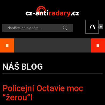
0
NÁŠ BLOG
Policejní Octavie moc
“žerou”!