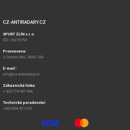
CZ-ANTIRADARY.CZ
SPURT ZLÍN s.r.o.
IČO: 26279754
Provozovna:
U Gemini 360, 76001 Zlín
E-mail::
info@cz-antiradary.cz
Zákaznická linka:
+ 420 774 907 906
Technické poradenství:
+420 604 431 010