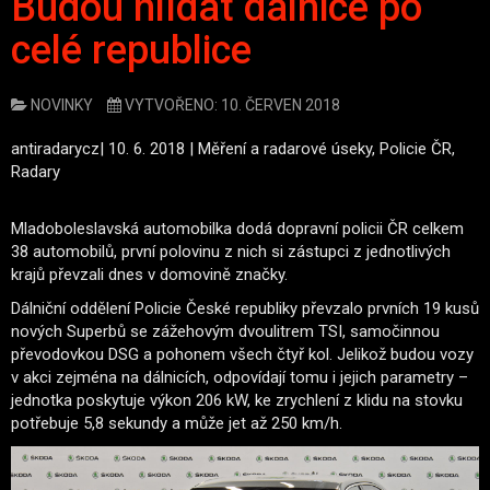
Budou hlídat dálnice po
celé republice
NOVINKY
VYTVOŘENO: 10. ČERVEN 2018
antiradarycz| 10. 6. 2018 | Měření a radarové úseky, Policie ČR,
Radary
Mladoboleslavská automobilka dodá dopravní policii ČR celkem
38 automobilů, první polovinu z nich si zástupci z jednotlivých
krajů převzali dnes v domovině značky.
Dálniční oddělení Policie České republiky převzalo prvních 19 kusů
nových Superbů se zážehovým dvoulitrem TSI, samočinnou
převodovkou DSG a pohonem všech čtyř kol. Jelikož budou vozy
v akci zejména na dálnicích, odpovídají tomu i jejich parametry –
jednotka poskytuje výkon 206 kW, ke zrychlení z klidu na stovku
potřebuje 5,8 sekundy a může jet až 250 km/h.