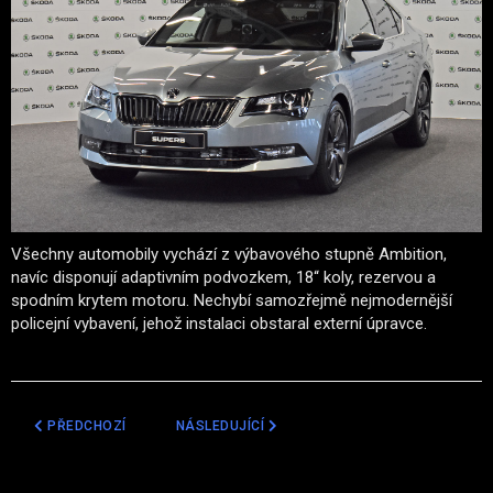
Všechny automobily vychází z výbavového stupně Ambition,
navíc disponují adaptivním podvozkem, 18“ koly, rezervou a
spodním krytem motoru. Nechybí samozřejmě nejmodernější
policejní vybavení, jehož instalaci obstaral externí úpravce.
PŘEDCHOZÍ ČLÁNEK: ÚSEKOVÉ MĚŘENÍ NA D1 ZAHLTILO ÚŘAD, NA OSM
DALŠÍ ČLÁNEK: MĚŘENÍ RYCHLOSTI NA DÁLNICI
PŘEDCHOZÍ
NÁSLEDUJÍCÍ