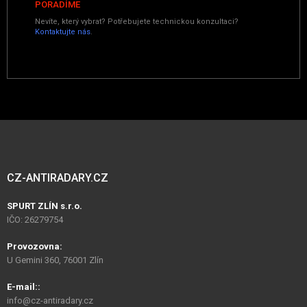
PORADÍME
Nevíte, který vybrat? Potřebujete technickou konzultaci?
Kontaktujte nás
.
CZ-ANTIRADARY.CZ
SPURT ZLÍN s.r.o.
IČO: 26279754
Provozovna:
U Gemini 360, 76001 Zlín
E-mail::
info@cz-antiradary.cz