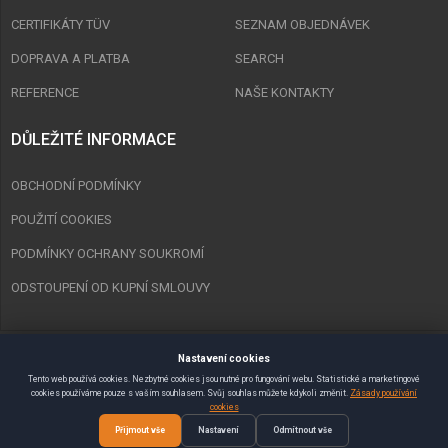
CERTIFIKÁTY TÜV
SEZNAM OBJEDNÁVEK
DOPRAVA A PLATBA
SEARCH
REFERENCE
NAŠE KONTAKTY
DŮLEŽITÉ INFORMACE
OBCHODNÍ PODMÍNKY
POUŽITÍ COOKIES
PODMÍNKY OCHRANY SOUKROMÍ
ODSTOUPENÍ OD KUPNÍ SMLOUVY
Nastavení cookies
Copyright © 2023 Spurt Zlín s.r.o. Všechna práva vyhrazena.
Tento web používá cookies. Nezbytné cookies jsou nutné pro fungování webu. Statistické a marketingové
cookies používáme pouze s vaším souhlasem. Svůj souhlas můžete kdykoli změnit.
Zásady používání
Vytvořil
SEMAKIN.CZ
:: E-shopy & Weby
cookies
Přijmout vše
Nastavení
Odmítnout vše