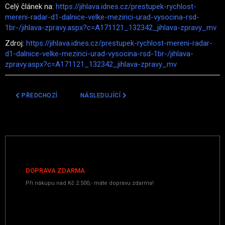
Celý článek na:
https://jihlava.idnes.cz/prestupek-rychlost-
mereni-radar-d1-dalnice-velke-mezirici-urad-vysocina-rsd-
1br-/jihlava-zpravy.aspx?c=A171121_132342_jihlava-zpravy_mv
Zdroj:
https://jihlava.idnes.cz/prestupek-rychlost-mereni-radar-
d1-dalnice-velke-mezirici-urad-vysocina-rsd-1br-/jihlava-
zpravy.aspx?c=A171121_132342_jihlava-zpravy_mv
PŘEDCHOZÍ ČLÁNEK: JIHLAVA ZAČNE MĚŘIT RYCHLOST NA D1
DALŠÍ ČLÁNEK: POLICIE ČR PŘEVZALA PRVNÍ 
PŘEDCHOZÍ
NÁSLEDUJÍCÍ
DOPRAVA ZDARMA
Při nákupu nad Kč 2.500,- máte dopravu zdarma!