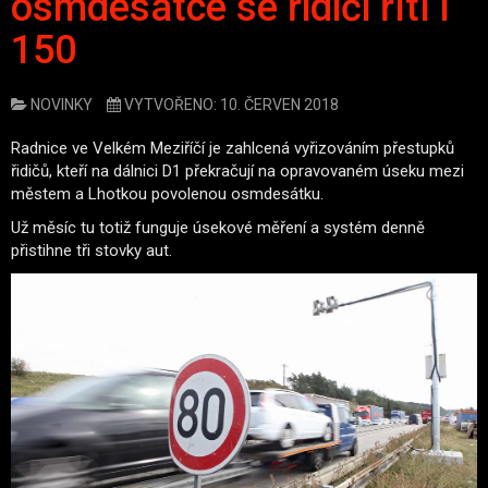
osmdesátce se řidiči řítí i
150
NOVINKY
VYTVOŘENO: 10. ČERVEN 2018
Radnice ve Velkém Meziříčí je zahlcená vyřizováním přestupků
řidičů, kteří na dálnici D1 překračují na opravovaném úseku mezi
městem a Lhotkou povolenou osmdesátku.
Už měsíc tu totiž funguje úsekové měření a systém denně
přistihne tři stovky aut.