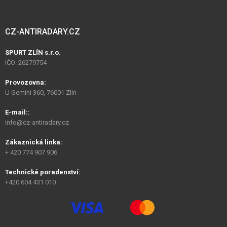
CZ-ANTIRADARY.CZ
SPURT ZLÍN s.r.o.
IČO: 26279754
Provozovna:
U Gemini 360, 76001 Zlín
E-mail::
info@cz-antiradary.cz
Zákaznická linka:
+ 420 774 907 906
Technické poradenství:
+420 604 431 010