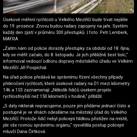
Úsekové měření rychlosti u Velkého Meziříčí bude trvat nejdéle
do 19. prosince. Znovu budou radary zapojeny na jaře. Systém
každý den zjistí v průměru 300 přestupků. | foto: Petr Lemberk,
MAFRA
„Zatím nám od policie dorazily přestupky za období od 18. října,
kdy se měřit začalo, do 8. listopadu. Je jich přibližně šest tisíc,“
informoval vedoucí odboru dopravy městského úřadu ve Velkém
Meziříčí Jiří Pospíchal.
Na úřad policie předává ke správnímu řízení všechny případy
překročení rychlosti, které úsekové radary na D1 mezi kilometry
146 a 153 zaznamenají. „Několik řidičů úsekem projelo
rychlostívyšší než 150 kilometrů v hodině,“ přiblížil.
„S daty nikterak nepracujeme, pouze jim přidáme jednací číslo a
postupně je ve vlnách odesíláme na městský úřad do Velkého
Meziříčí. Protože řidič nebyl policejní hlídkou přistižen na místě,
jde vše rovnou správnímu orgánu,“ vysvětlila postup policejní
mluvčí Dana Čírtková.