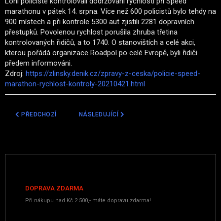
Loni policisté kontrolovali dodržování rychlosti při Speed
marathonu v pátek 14. srpna. Více než 600 policistů bylo tehdy na
900 místech a při kontrole 5300 aut zjistili 2281 dopravních
přestupků. Povolenou rychlost porušila zhruba třetina
kontrolovaných řidičů, a to 1740. O stanovištích a celé akci,
kterou pořádá organizace Roadpol po celé Evropě, byli řidiči
předem informováni.
Zdroj:
https://zlinsky.denik.cz/zpravy-z-ceska/policie-speed-
marathon-rychlost-kontroly-20210421.html
PŘEDCHOZÍ ČLÁNEK: JAK POZNAT NEOZNAČENÉ POLICEJNÍ AUTO
DALŠÍ ČLÁNEK: JE ZÁZNAM Z PALUBNÍ KAMERY
PŘEDCHOZÍ
NÁSLEDUJÍCÍ
DOPRAVA ZDARMA
Při nákupu nad Kč 2.500,- máte dopravu zdarma!