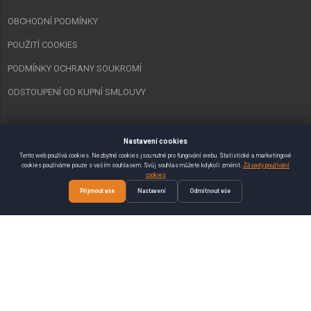
OBCHODNÍ PODMÍNKY
POUŽITÍ COOKIES
PODMÍNKY OCHRANY SOUKROMÍ
ODSTOUPENÍ OD KUPNÍ SMLOUVY
Nastavení cookies
Copyright © 2023 Spurt Zlín s.r.o. Všechna práva vyhrazena.
Tento web používá cookies. Nezbytné cookies jsou nutné pro fungování webu. Statistické a marketingové
cookies používáme pouze s vaším souhlasem. Svůj souhlas můžete kdykoli změnit.
Zásady používání
Vytvořil
SEMAKIN.CZ
:: E-shopy & Weby
cookies
Přijmout vše
Nastavení
Odmítnout vše