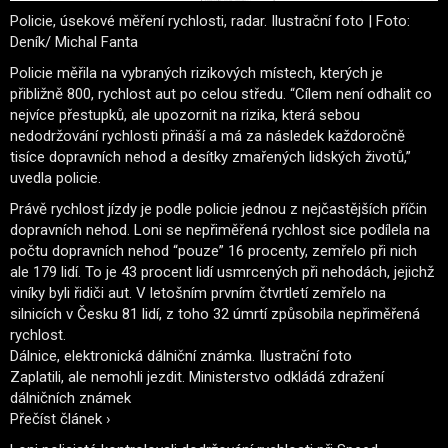
Policie, úsekové měření rychlosti, radar. Ilustrační foto | Foto:
Deník/ Michal Fanta
Policie měřila na vybraných rizikových místech, kterých je
přibližně 800, rychlost aut po celou středu. “Cílem není odhalit co
nejvíce přestupků, ale upozornit na rizika, která sebou
nedodržování rychlosti přináší a má za následek každoročně
tisíce dopravních nehod a desítky zmařených lidských životů,”
uvedla policie.
Právě rychlost jízdy je podle policie jednou z nejčastějších příčin
dopravních nehod. Loni se nepřiměřená rychlost sice podílela na
počtu dopravních nehod “pouze” 16 procenty, zemřelo při nich
ale 179 lidí. To je 43 procent lidí usmrcených při nehodách, jejichž
viníky byli řidiči aut. V letošním prvním čtvrtletí zemřelo na
silnicích v Česku 81 lidí, z toho 32 úmrtí způsobila nepřiměřená
rychlost.
Dálnice, elektronická dálniční známka. Ilustrační foto
Zaplatili, ale nemohli jezdit. Ministerstvo odkládá zdražení
dálničních známek
Přečíst článek ›