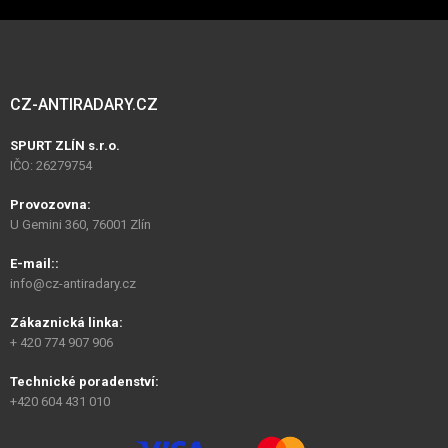
CZ-ANTIRADARY.CZ
SPURT ZLÍN s.r.o.
IČO: 26279754
Provozovna:
U Gemini 360, 76001 Zlín
E-mail::
info@cz-antiradary.cz
Zákaznická linka:
+ 420 774 907 906
Technické poradenství:
+420 604 431 010