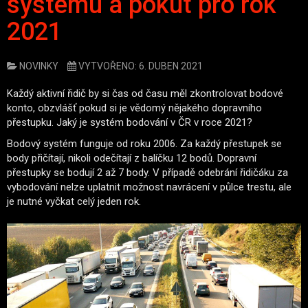
systému a pokut pro rok
2021
NOVINKY
VYTVOŘENO: 6. DUBEN 2021
Každý aktivní řidič by si čas od času měl zkontrolovat bodové
konto, obzvlášť pokud si je vědomý nějakého dopravního
přestupku. Jaký je systém bodování v ČR v roce 2021?
Bodový systém funguje od roku 2006. Za každý přestupek se
body přičítají, nikoli odečítají z balíčku 12 bodů. Dopravní
přestupky se bodují 2 až 7 body. V případě odebrání řidičáku za
vybodování nelze uplatnit možnost navrácení v půlce trestu, ale
je nutné vyčkat celý jeden rok.