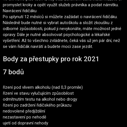
promyslet kroky a opět využít služeb právníka a podat námitku.
Navrácení řidičáku
Po uplynutí 12 měsíců si můžete zažádat o navrácení řidičáku.
Následně bude nutné si vybrat autoškolu a složit zkoušku z
odborné způsobilosti, pokud ji nevykonáte, máte možnost jedné
opravy. Dále je nutné absolvovat psychologické a lékařské
vyšetření. Až to všechno zvládnete, čeká vás už jen pár dní, než
se vám řidičák navrátí a budete moci zase jezdit.
Body za přestupky pro rok 2021
7 bodů
řízení pod vlivem alkoholu (nad 0,3 promile)
řízení ve stavu vylučujícím způsobilost
odmítnutím testu na alkohol nebo drogy
řízení po zadržení řidičského průkazu
nedovolené předjíždění
nezastavení po nehodě
ujetí od dopravní nehody