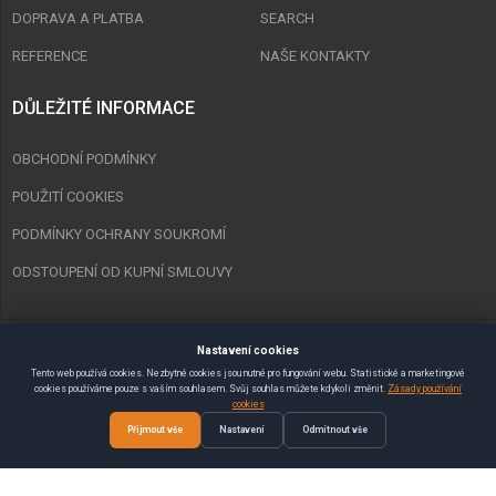
DOPRAVA A PLATBA
SEARCH
REFERENCE
NAŠE KONTAKTY
DŮLEŽITÉ INFORMACE
OBCHODNÍ PODMÍNKY
POUŽITÍ COOKIES
PODMÍNKY OCHRANY SOUKROMÍ
ODSTOUPENÍ OD KUPNÍ SMLOUVY
Nastavení cookies
Copyright © 2023 Spurt Zlín s.r.o. Všechna práva vyhrazena.
Tento web používá cookies. Nezbytné cookies jsou nutné pro fungování webu. Statistické a marketingové
cookies používáme pouze s vaším souhlasem. Svůj souhlas můžete kdykoli změnit.
Zásady používání
Vytvořil
SEMAKIN.CZ
:: E-shopy & Weby
cookies
Přijmout vše
Nastavení
Odmítnout vše