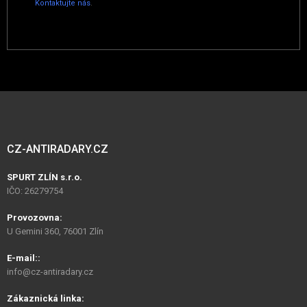
Kontaktujte nás
.
CZ-ANTIRADARY.CZ
SPURT ZLÍN s.r.o.
IČO: 26279754
Provozovna:
U Gemini 360, 76001 Zlín
E-mail::
info@cz-antiradary.cz
Zákaznická linka: