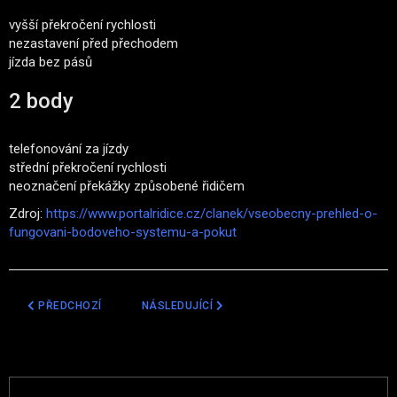
vyšší překročení rychlosti
nezastavení před přechodem
jízda bez pásů
2 body
telefonování za jízdy
střední překročení rychlosti
neoznačení překážky způsobené řidičem
Zdroj:
https://www.portalridice.cz/clanek/vseobecny-prehled-o-
fungovani-bodoveho-systemu-a-pokut
PŘEDCHOZÍ ČLÁNEK: JE ZÁZNAM Z PALUBNÍ KAMERY DŮKAZ? A KDE
DALŠÍ ČLÁNEK: OD LUHAČOVIC PO VIZOVICE 
PŘEDCHOZÍ
NÁSLEDUJÍCÍ