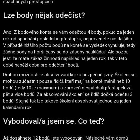
spáchaných přestupcích.
Lze body nějak odečíst?
Ano. Z bodového konta se vám odečtou 4 body, pokud za jeden
rok od spáchání posledního přestupku, neprovedete nic dalšího.
V případě nižšího počtu bodů na kontě se výsledek vynuluje, tedy
žádné body na horší časy se do zásoby neukládají. Ale pozor,
jestliže máte zákaz činnosti například na jeden rok, tak v této
době neběží doba pro odečtení bodů.
Druhou možností je absolvování kurzu bezpečné jízdy. Školení se
mohou zúčastnit pouze řidiči, kteří mají na kontě méně než 10
bodů (tedy 10 je maximum) a zároveň nespáchali přestupek za
pět a více bodů. Za absolvování školení se řidič dočká odečtu 3
bodů. Stejně tak lze takové školení absolvovat jednou za jeden
kalendářní rok.
Vybodoval/a jsem se. Co teď?
Až dosáhnete 12 bodů, jste vybodováni. Následně vám domů