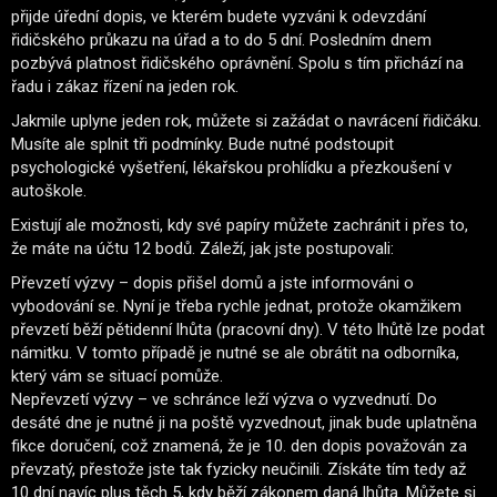
přijde úřední dopis, ve kterém budete vyzváni k odevzdání
řidičského průkazu na úřad a to do 5 dní. Posledním dnem
pozbývá platnost řidičského oprávnění. Spolu s tím přichází na
řadu i zákaz řízení na jeden rok.
Jakmile uplyne jeden rok, můžete si zažádat o navrácení řidičáku.
Musíte ale splnit tři podmínky. Bude nutné podstoupit
psychologické vyšetření, lékařskou prohlídku a přezkoušení v
autoškole.
Existují ale možnosti, kdy své papíry můžete zachránit i přes to,
že máte na účtu 12 bodů. Záleží, jak jste postupovali:
Převzetí výzvy – dopis přišel domů a jste informováni o
vybodování se. Nyní je třeba rychle jednat, protože okamžikem
převzetí běží pětidenní lhůta (pracovní dny). V této lhůtě lze podat
námitku. V tomto případě je nutné se ale obrátit na odborníka,
který vám se situací pomůže.
Nepřevzetí výzvy – ve schránce leží výzva o vyzvednutí. Do
desáté dne je nutné ji na poště vyzvednout, jinak bude uplatněna
fikce doručení, což znamená, že je 10. den dopis považován za
převzatý, přestože jste tak fyzicky neučinili. Získáte tím tedy až
10 dní navíc plus těch 5, kdy běží zákonem daná lhůta. Můžete si