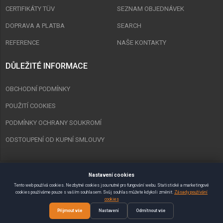
CERTIFIKÁTY TÜV
SEZNAM OBJEDNÁVEK
DOPRAVA A PLATBA
SEARCH
REFERENCE
NAŠE KONTAKTY
DŮLEŽITÉ INFORMACE
OBCHODNÍ PODMÍNKY
POUŽITÍ COOKIES
PODMÍNKY OCHRANY SOUKROMÍ
ODSTOUPENÍ OD KUPNÍ SMLOUVY
Nastavení cookies
Copyright © 2023 Spurt Zlín s.r.o. Všechna práva vyhrazena.
Tento web používá cookies. Nezbytné cookies jsou nutné pro fungování webu. Statistické a marketingové
cookies používáme pouze s vaším souhlasem. Svůj souhlas můžete kdykoli změnit.
Zásady používání
Vytvořil
SEMAKIN.CZ
:: E-shopy & Weby
cookies
Přijmout vše
Nastavení
Odmítnout vše