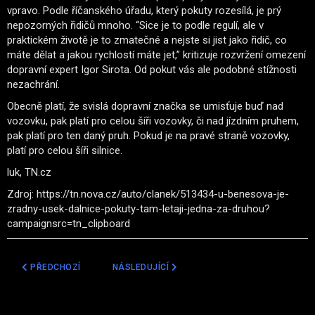
vpravo. Podle říčanského úřadu, který pokuty rozesílá, je prý
nepozorných řidičů mnoho. “Sice je to podle regulí, ale v
praktickém životě je to zmatečné a nejste si jist jako řidič, co
máte dělat a jakou rychlostí máte jet,” kritizuje rozvržení omezení
dopravní expert Igor Sirota. Od pokut vás ale podobné stížnosti
nezachrání.
Obecně platí, že svislá dopravní značka se umisťuje buď nad
vozovku, pak platí pro celou šíři vozovky, či nad jízdním pruhem,
pak platí pro ten daný pruh. Pokud je na pravé straně vozovky,
platí pro celou šíři silnice.
luk, TN.cz
Zdroj: https://tn.nova.cz/auto/clanek/513434-u-benesova-je-
zradny-usek-dalnice-pokuty-tam-letaji-jedna-za-druhou?
campaignsrc=tn_clipboard
PŘEDCHOZÍ ČLÁNEK: NA SILNICÍCH SE OBJEVILY NOVÉ NELÍTOSTN
DALŠÍ ČLÁNEK: RAKOUSKO ZAVÁDÍ DRAKONICK
PŘEDCHOZÍ
NÁSLEDUJÍCÍ