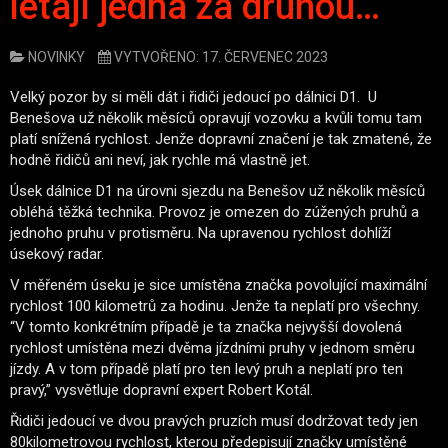
létají jedna za druhou…
NOVINKY
VYTVOŘENO: 17. ČERVENEC 2023
Velký pozor by si měli dát i řidiči jedoucí po dálnici D1. U
Benešova už několik měsíců opravují vozovku a kvůli tomu tam
platí snížená rychlost. Jenže dopravní značení je tak zmatené, že
hodně řidičů ani neví, jak rychle má vlastně jet.
Úsek dálnice D1 na úrovni sjezdu na Benešov už několik měsíců
obléhá těžká technika. Provoz je omezen do zúžených pruhů a
jednoho pruhu v protisměru. Na upravenou rychlost dohlíží
úsekový radar.
V měřeném úseku je sice umístěna značka povolující maximální
rychlost 100 kilometrů za hodinu. Jenže ta neplatí pro všechny.
“V tomto konkrétním případě je ta značka nejvyšší dovolená
rychlost umístěna mezi dvěma jízdními pruhy v jednom směru
jízdy. A v tom případě platí pro ten levý pruh a neplatí pro ten
pravý,” vysvětluje dopravní expert Robert Kotál.
Řidiči jedoucí ve dvou pravých pruzích musí dodržovat tedy jen
80kilometrovou rychlost, kterou předepisují značky umístěné