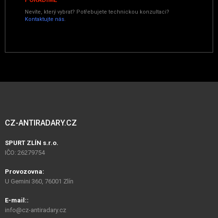
Nevíte, který vybrat? Potřebujete technickou konzultaci?
Kontaktujte nás
.
CZ-ANTIRADARY.CZ
SPURT ZLÍN s.r.o.
IČO: 26279754
Provozovna:
U Gemini 360, 76001 Zlín
E-mail::
info@cz-antiradary.cz